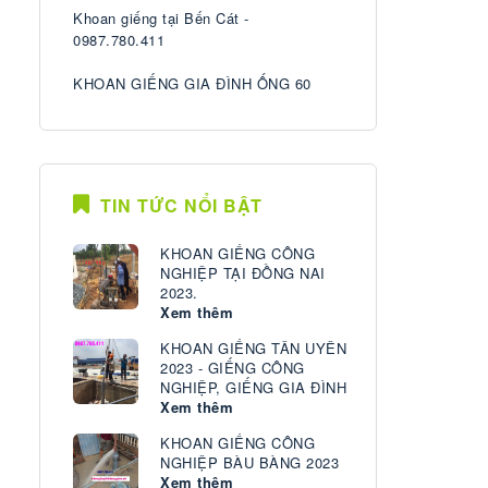
Khoan giếng tại Bến Cát -
0987.780.411
KHOAN GIẾNG GIA ĐÌNH ỐNG 60
TIN TỨC NỔI BẬT
KHOAN GIẾNG CÔNG
NGHIỆP TẠI ĐỒNG NAI
2023.
Xem thêm
KHOAN GIẾNG TÂN UYÊN
2023 - GIẾNG CÔNG
NGHIỆP, GIẾNG GIA ĐÌNH
Xem thêm
KHOAN GIẾNG CÔNG
NGHIỆP BÀU BÀNG 2023
Xem thêm