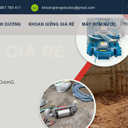
987 780 411
khoangiengsieutoc@gmail.com
NH DƯƠNG
KHOAN GIẾNG GIÁ RẺ
MÁY BƠM NƯỚC
T