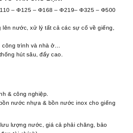
Φ110 – Φ125 – Φ168 – Φ219– Φ325 – Φ500
lên nước, xử lý tất cả các sự cố về giếng,
c công trình và nhà ở…
hống hút sâu, đẩy cao.
ình & công nghiệp.
c, bồn nước nhựa & bồn nước inox cho giếng
, lưu lượng nước, giá cả phải chăng, bảo