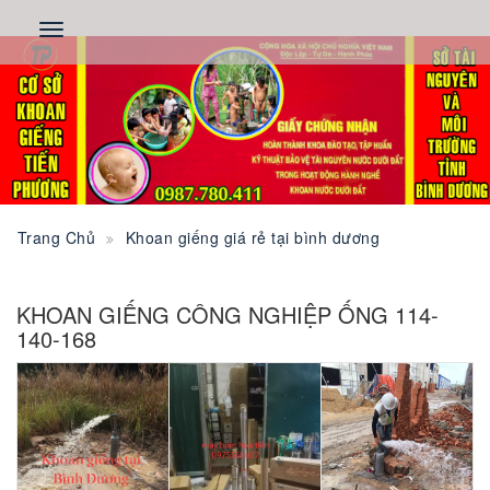
Trang Chủ
Khoan giếng giá rẻ tại bình dương
KHOAN GIẾNG CÔNG NGHIỆP ỐNG 114-
140-168